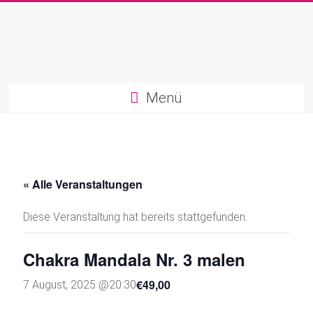
Zum
Inhalt
springen
Marion
Menü
Bahler
|
Kreatives
Life-
« Alle Veranstaltungen
Coaching
Diese Veranstaltung hat bereits stattgefunden.
Kreativ.
Chakra Mandala Nr. 3 malen
Intuitiv.
Heilsam
€49,00
7 August, 2025 @20:30