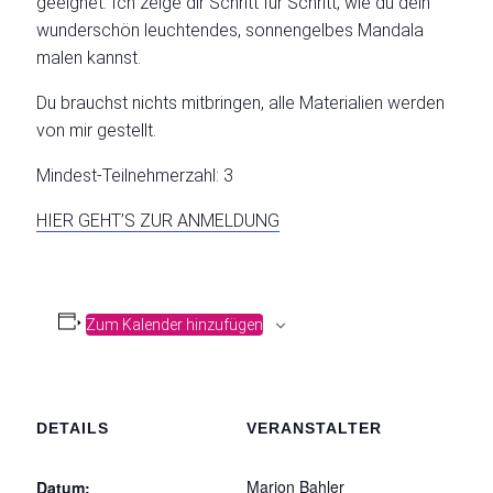
geeignet. Ich zeige dir Schritt für Schritt, wie du dein
wunderschön leuchtendes, sonnengelbes Mandala
malen kannst.
Du brauchst nichts mitbringen, alle Materialien werden
von mir gestellt.
Mindest-Teilnehmerzahl: 3
HIER GEHT’S ZUR ANMELDUNG
Zum Kalender hinzufügen
DETAILS
VERANSTALTER
Marion Bahler
Datum: