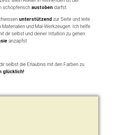
zess. Mein Atelier in Winnenden ist der
ch schöpferisch
austoben
darfst.
achwissen
unterstützend
zur Seite und leite
 Materialien und Mal-Werkzeugen. Ich helfe
t dir selbst und deiner Intuition zu gehen
sie
anzapfst.
dir selbst die Erlaubnis mit den Farben zu
 glücklich!