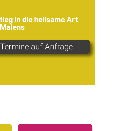
tieg in die heilsame Art
 Malens
Termine auf Anfrage