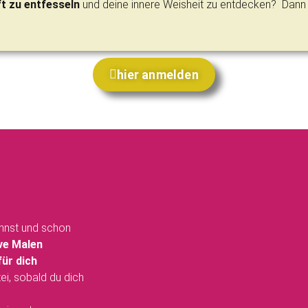
t zu entfesseln
und deine innere Weisheit zu entdecken? Dann 
hier anmelden
annst und schon
ive Malen
für dich
ei, sobald du dich