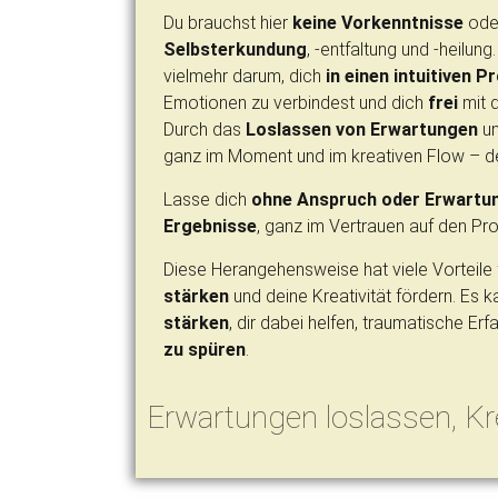
Du brauchst hier
keine Vorkenntnisse
oder
Selbsterkundung
, -entfaltung und -heilun
vielmehr darum, dich
in einen intuitiven P
Emotionen zu verbindest und dich
frei
mit 
Durch das
Loslassen von Erwartungen
un
ganz im Moment und im kreativen Flow – d
Lasse dich
ohne Anspruch oder Erwartu
Ergebnisse
, ganz im Vertrauen auf den Pr
Diese Herangehensweise hat viele Vorteile f
stärken
und deine Kreativität fördern. Es 
stärken
, dir dabei helfen, traumatische Er
zu spüren
.
Erwartungen loslassen, Krea