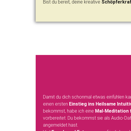
Bist du bereit, deine kreative
Schöpferkraf
Damit du dich schonmal etwas einfühlen k
einen ersten
Einstieg ins Heilsame Intuit
bekommst, habe ich eine
Mal-Meditation 
vorbereitet. Du bekommst sie als Audio-Dat
angemeldet hast.