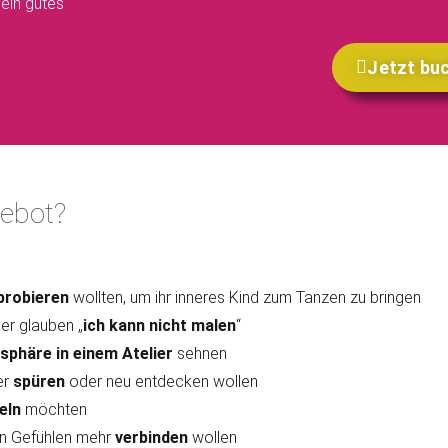
 ein gutes
Jetzt buc
gebot?
probieren
wollten, um ihr inneres Kind zum Tanzen zu bringen
der glauben „
ich kann nicht malen
“
sphäre in einem
Atelier
sehnen
er
spüren
oder neu entdecken wollen
eln
möchten
ten Gefühlen mehr
verbinden
wollen