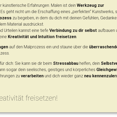
 künstlerische Erfahrungen. Malen ist dein
Werkzeug zur
g. Es geht nicht um die Erschaffung eines „perfekten“ Kunstwerks,
rozess
zu begeben, in dem du dich mit deinen Gefühlen, Gedanke
dem Material ausdrückst.
d Urteilen kannst eine tiefe
Verbindung zu dir selbst
aufbauen 
eine
Kreativität und Intuition freisetzen
.
ngen
auf den Malprozess ein und staune über die
überraschend
ozess.
ür dich: Sie kann sie dir beim
Stressabbau
helfen, dein
Selbstv
kann sogar dein seelisches, geistiges und körperliches
Gleichgew
fahrungen zu
verarbeiten
und dich wieder ganz
neu kennenzuler
tivität freisetzen!