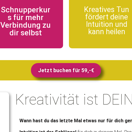
Schnupperkur
Kreatives Tun
fördert deine
s für mehr
Intuition und
Verbindung zu
kann heilen
dir selbst
Jetzt buchen für 59,-€
Kreativität ist DEI
Wann hast du das letzte Mal etwas nur für dich ge