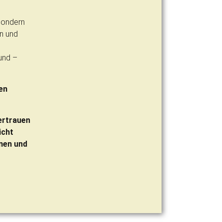
 sondern
n und
und –
en
ertrauen
icht
nen und