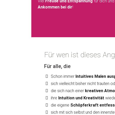
Viel
Freude und Entspannung
für dich und
Ankommen bei dir
!
Für wen ist dieses An
Für alle, die
Schon immer
Intuitives Malen aus
sich vielleicht bisher nicht trauten o
die sich nach einer
kreativen Atmo
ihre
Intuition und Kreativität
wied
die eigene
Schöpferkraft entfess
sich mit sich selbst und den inners