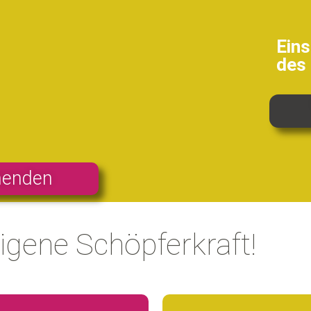
Eins
des
nnenden
igene Schöpferkraft!