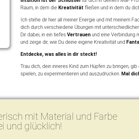
Intuition ist der Schlüssel
für dich in deinem Mal- Pro
Raum, in dem die
Kreativität
fließen und in dem du di
Ich stehe dir hier all meiner Energie und mit meinem F
dich durch verschiedene Übungen mit unterschiedlichen
Dir dabei, in ein tiefes
Vertrauen
und eine Verbindung mi
und zeige dir, wie Du deine eigene Kreativität und
Fanta
Entdecke, was alles in dir steckt!
Trau dich, dein inneres Kind zum Hüpfen zu bringen, gib 
spielen, zu experimentieren und auszudrücken.
Mal dich
erisch mit Material und Farbe
i und glücklich!