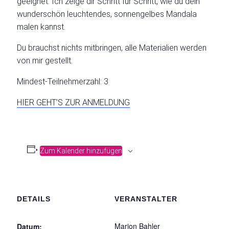
geeignet. Ich zeige dir Schritt für Schritt, wie du dein
wunderschön leuchtendes, sonnengelbes Mandala
malen kannst.
Du brauchst nichts mitbringen, alle Materialien werden
von mir gestellt.
Mindest-Teilnehmerzahl: 3
HIER GEHT’S ZUR ANMELDUNG
Zum Kalender hinzufügen
DETAILS
VERANSTALTER
Marion Bahler
Datum: