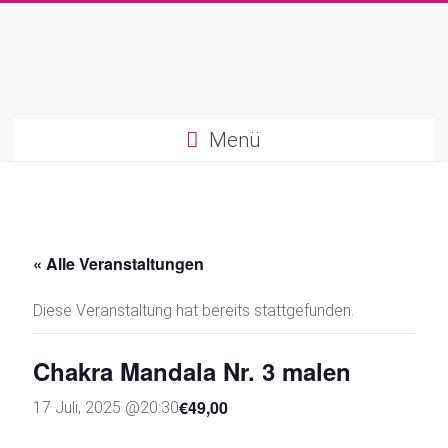
Zum
Inhalt
springen
Marion
Menü
Bahler
|
Kreatives
Life-
« Alle Veranstaltungen
Coaching
Diese Veranstaltung hat bereits stattgefunden.
Kreativ.
Chakra Mandala Nr. 3 malen
Intuitiv.
Heilsam
€49,00
17 Juli, 2025 @20:30