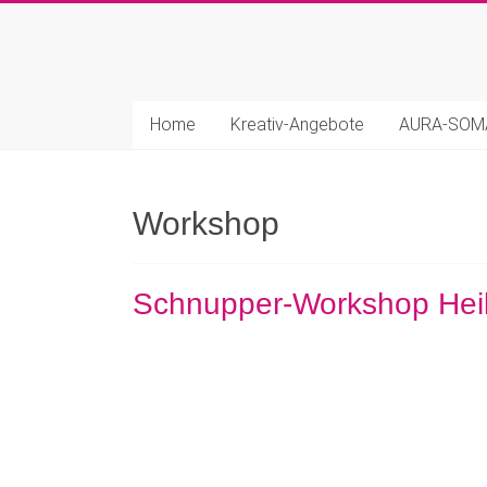
Zum
Inhalt
Marion
springen
Bahler
Home
Kreativ-Angebote
AURA-SO
|
Kreatives
Workshop
Life-
Coaching
Schnupper-Workshop Heil
Kreativ.
Intuitiv.
Heilsam