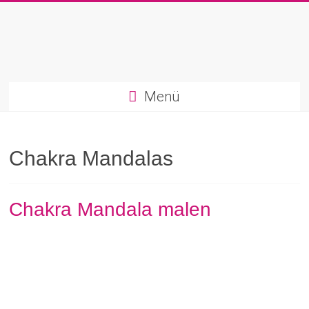
Zum
Inhalt
springen
Marion
Menü
Bahler
|
Chakra Mandalas
Kreatives
Life-
Chakra Mandala malen
Coaching
Kreativ.
Intuitiv.
Heilsam