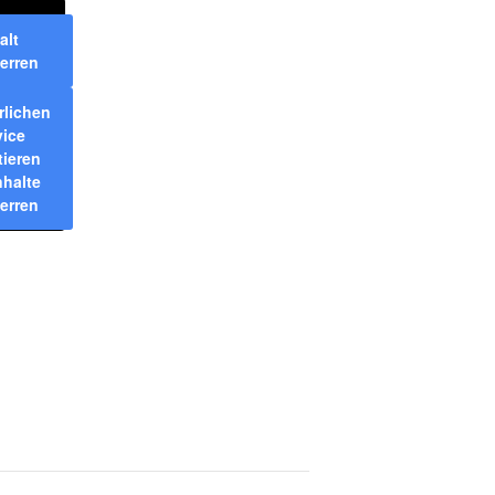
alt
erren
rlichen
vice
tieren
nhalte
erren