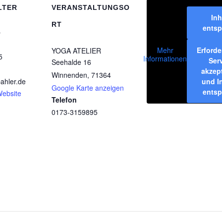
LTER
VERANSTALTUNGSO
Inh
RT
entsp
r
Erforde
Mehr
YOGA ATELIER
5
Informationen
Ser
Seehalde 16
akzep
Winnenden
,
71364
und I
ahler.de
Google Karte anzeigen
entsp
Website
Telefon
0173-3159895