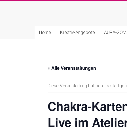
Zum
Inhalt
Marion
springen
Bahler
Home
Kreativ-Angebote
AURA-SO
|
Kreatives
Life-
« Alle Veranstaltungen
Coaching
Kreativ.
Diese Veranstaltung hat bereits stattgef
Intuitiv.
Heilsam
Chakra-Karten
Live im Atelie